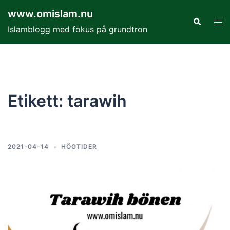
Hoppa
www.omislam.nu
till
Sök
Slå
Islamblogg med fokus på grundtron
innehåll
på/
men
Etikett:
tarawih
2021-04-14
HÖGTIDER