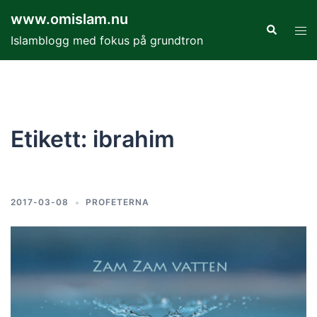
Hoppa
www.omislam.nu
till
Sök
Slå
Islamblogg med fokus på grundtron
innehåll
på/
men
Etikett:
ibrahim
2017-03-08
PROFETERNA